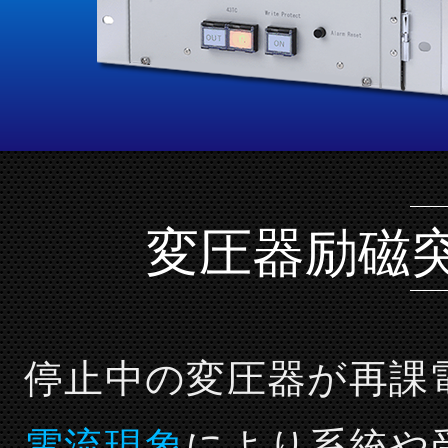
変圧器励磁
停止中の変圧器が再課
電流現象
により系統や