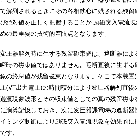
て解列されるときにその各相鉄心に残される残留
び絶対値を正しく把握することが 励磁突入電流現
めの最重要の技術的着眼点となります。
変圧器解列時に生ずる残留磁束値は、遮断器によ
瞬時の磁束値ではありません。遮断直後に生ずる
象の終息値が残留磁束となります。そこで本装置
圧(VT出力電圧)の時間積分により変圧器解列直後
過渡現象波形とその収束値としての真の残留磁束
に演算記憶しておき、次に変圧器課電時の遮断器
イミング制御により励磁突入電流現象を効果的に
です。